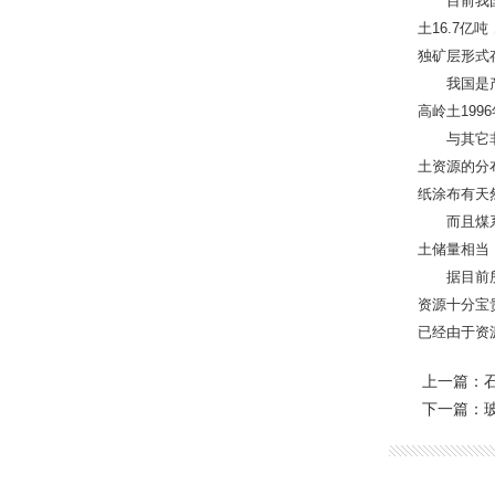
目前我国高
土16.7
独矿层形式
我国是产煤
高岭土199
与其它非金
土资源的分
纸涂布有天
而且煤系高
土储量相当
据目前所了
资源十分宝
已经由于资
上一篇：
下一篇：