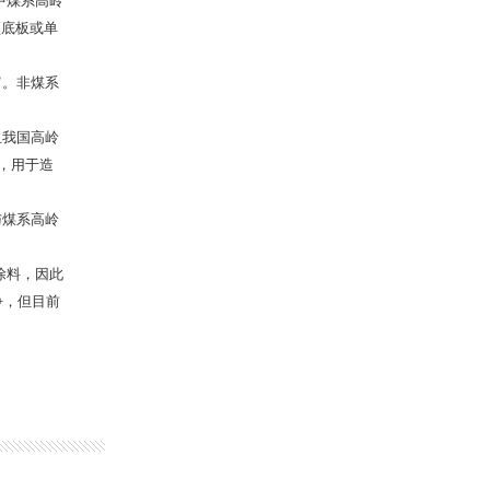
中煤系高岭
顶底板或单
。非煤系
我国高岭
，用于造
煤系高岭
涂料，因此
争，但目前