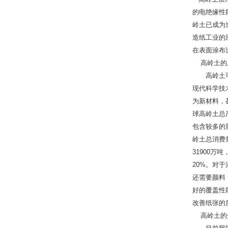
的电绝缘性
岭土已成为
造纸工业的
在表面涂布
高岭土的
高岭土可以
现代科学技
为新材料，
球高岭土总
包含较多的
岭土总消费量
31900万
20%。对
还需要颜料
好的覆盖性
改善纸张的
高岭土的