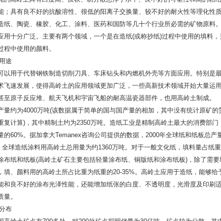
能；具有良不好的抗酸溶性、很低的阳离子交换量、较不好的耐火性等理化性
造纸、陶瓷、橡胶、化工、涂料、医药和国防等几十个行业所必需的矿物原料。
应用十分广泛。主要有两个领域，一个是在造纸(或称抄纸)过程中使用的填料，
过程中使用的颜料。
用途
用于代替钢铁制造切削刀具、车床钻头和内燃机外壳等方面应用。特别是最
术飞速发展，使得高岭土的应用领域更加广泛，一些高新技术领域开始大量运
甚至原子反应堆、航天飞机和宇宙飞船的耐高温瓷器部件，也用高岭土制成。
产量约为4000万吨(该数据属于简单的国与国产量的相加，其中没有统计原矿的
重复计算)，其中精制土约为2350万吨。造纸工业是精制高岭土最大的消费部门
的60%。据加拿大Temanex咨询公司提供的数据，2000年全球纸和纸板总产
吨，全球造纸涂料用高岭土总用量为约1360万吨。对于一般文化纸，填料量占纸重量
于涂布纸和纸板(高岭土矿石主要包括轻量涂布纸、铜版纸和涂布纸板)，除了需要
，填、颜料用的高岭土所占比重为纸重的20-35%。高岭土应用于造纸，能够给
能和良不好的涂布光泽性能，还能增加纸张的白度、不透明度，光滑度及印刷
质量。
分布