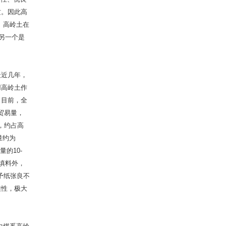
质。因此高
 高岭土在
另一个是
近几年，
用高岭土作
 目前，全
贸易量，
，约占高
量约为
的10-
填料外，
予纸张良不
适性，极大