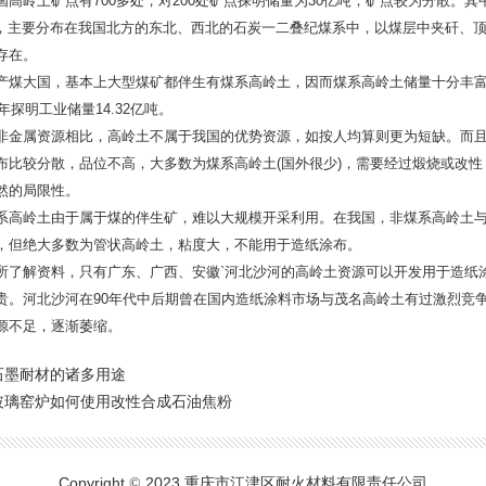
岭土矿点有700多处，对200处矿点探明储量为30亿吨，矿点较为分散。其
亿吨，主要分布在我国北方的东北、西北的石炭一二叠纪煤系中，以煤层中夹矸、
存在。
大国，基本上大型煤矿都伴生有煤系高岭土，因而煤系高岭土储量十分丰富
6年探明工业储量14.32亿吨。
属资源相比，高岭土不属于我国的优势资源，如按人均算则更为短缺。而且
布比较分散，品位不高，大多数为煤系高岭土(国外很少)，需要经过煅烧或改性
然的局限性。
岭土由于属于煤的伴生矿，难以大规模开采利用。在我国，非煤系高岭土与
，但绝大多数为管状高岭土，粘度大，不能用于造纸涂布。
解资料，只有广东、广西、安徽`河北沙河的高岭土资源可以开发用于造纸
贵。河北沙河在90年代中后期曾在国内造纸涂料市场与茂名高岭土有过激烈竞
源不足，逐渐萎缩。
石墨耐材的诸多用途
玻璃窑炉如何使用改性合成石油焦粉
Copyright
2023 重庆市江津区耐火材料有限责任公司
©